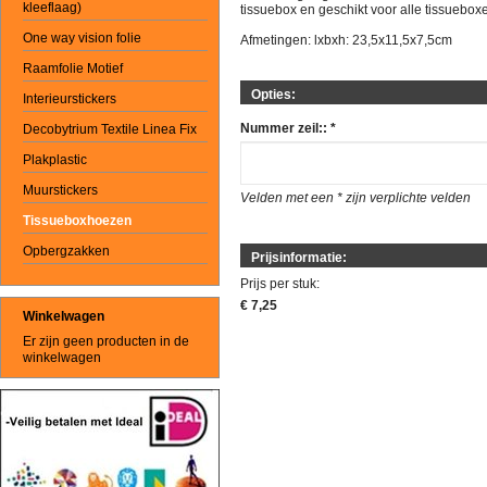
kleeflaag)
tissuebox en geschikt voor alle tissuebo
One way vision folie
Afmetingen: lxbxh: 23,5x11,5x7,5cm
Raamfolie Motief
Opties:
Interieurstickers
Nummer zeil::
*
Decobytrium Textile Linea Fix
Plakplastic
Muurstickers
Velden met een * zijn verplichte velden
Tissueboxhoezen
Opbergzakken
Prijsinformatie:
Prijs per stuk:
€ 7,25
Winkelwagen
Er zijn geen producten in de
winkelwagen