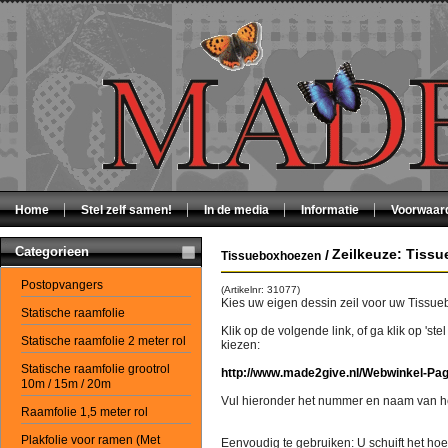
Home
Stel zelf samen!
In de media
Informatie
Voorwaar
Categorieen
Zeilkeuze: Tiss
/
Tissueboxhoezen
Postopvangers
(Artikelnr: 31077)
Kies uw eigen dessin zeil voor uw Tissu
Statische raamfolie
Klik op de volgende link, of ga klik op 'st
Statische raamfolie 2 meter rol
kiezen:
Statische raamfolie grootrol
http://www.made2give.nl/Webwinkel-Pag
10m / 15m / 20m
Vul hieronder het nummer en naam van he
Raamfolie 1,5 meter rol
Plakfolie voor ramen (Met
Eenvoudig te gebruiken: U schuift het hoe