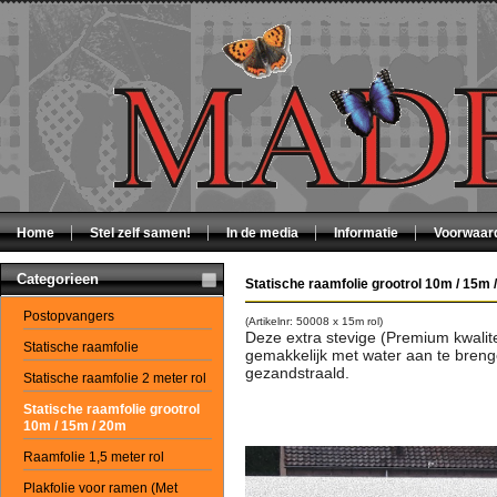
Home
Stel zelf samen!
In de media
Informatie
Voorwaar
Categorieen
Statische raamfolie grootrol 10m / 15m 
Postopvangers
(Artikelnr: 50008 x 15m rol)
Deze extra stevige (Premium kwalitei
Statische raamfolie
gemakkelijk met water aan te brenge
gezandstraald.
Statische raamfolie 2 meter rol
Statische raamfolie grootrol
10m / 15m / 20m
Raamfolie 1,5 meter rol
Plakfolie voor ramen (Met