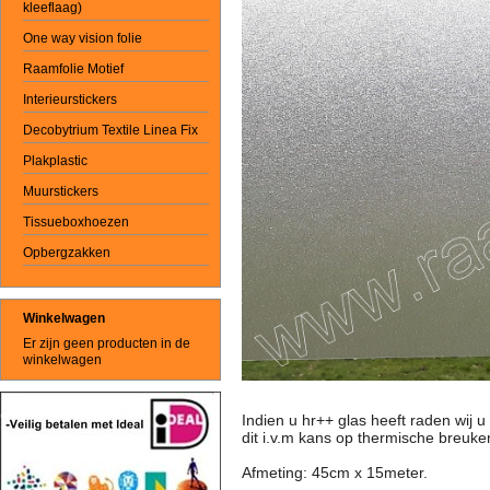
kleeflaag)
One way vision folie
Raamfolie Motief
Interieurstickers
Decobytrium Textile Linea Fix
Plakplastic
Muurstickers
Tissueboxhoezen
Opbergzakken
Winkelwagen
Er zijn geen producten in de
winkelwagen
Indien u hr++ glas heeft raden wij u
dit i.v.m kans op thermische breuke
Afmeting: 45cm x 15meter.