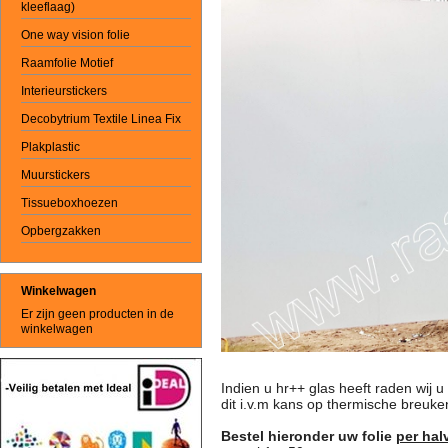
kleeflaag)
One way vision folie
Raamfolie Motief
Interieurstickers
Decobytrium Textile Linea Fix
Plakplastic
Muurstickers
Tissueboxhoezen
Opbergzakken
Winkelwagen
Er zijn geen producten in de
winkelwagen
Indien u hr++ glas heeft raden wij u
dit i.v.m kans op thermische breuke
Bestel hieronder uw folie
per hal