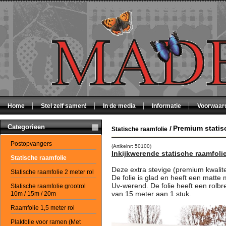
Home
Stel zelf samen!
In de media
Informatie
Voorwaar
Categorieen
Premium statis
/
Statische raamfolie
Postopvangers
(Artikelnr: 50100)
Inkijkwerende statische raamfoli
Statische raamfolie
Deze extra stevige (premium kwalite
Statische raamfolie 2 meter rol
De folie is glad en heeft een matte 
Uv-werend. De folie heeft een rolb
Statische raamfolie grootrol
van 15 meter aan 1 stuk.
10m / 15m / 20m
Raamfolie 1,5 meter rol
Plakfolie voor ramen (Met